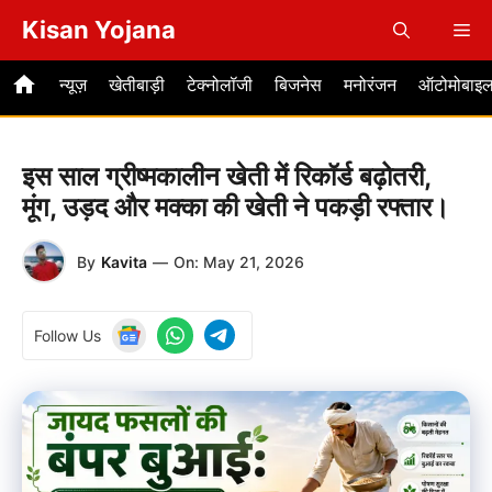
Skip
Kisan Yojana
Me
to
content
न्यूज़
खेतीबाड़ी
टेक्नोलॉजी
बिजनेस
मनोरंजन
ऑटोमोबाइ
इस साल ग्रीष्मकालीन खेती में रिकॉर्ड बढ़ोतरी,
मूंग, उड़द और मक्का की खेती ने पकड़ी रफ्तार।
By
Kavita
—
On:
May 21, 2026
Follow Us