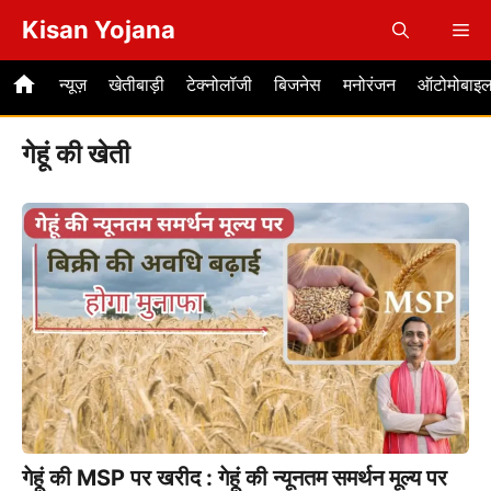
Skip
Kisan Yojana
Me
to
content
न्यूज़
खेतीबाड़ी
टेक्नोलॉजी
बिजनेस
मनोरंजन
ऑटोमोबाइ
गेहूं की खेती
गेहूं की MSP पर खरीद : गेहूं की न्यूनतम समर्थन मूल्य पर