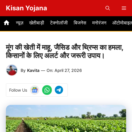
Skip
Kisan Yojana
Me
to
content
न्यूज़
खेतीबाड़ी
टेक्नोलॉजी
बिजनेस
मनोरंजन
ऑटोमोबाइ
मूंग की खेती में माहू, जैसिड और थ्रिप्स का हमला,
किसानों के लिए अलर्ट और जरूरी उपाय।
By
Kavita
—
On:
April 27, 2026
Follow Us