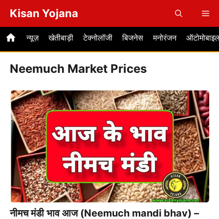
Skip
Kisan Yojana
Me
to
content
न्यूज़
खेतीबाड़ी
टेक्नोलॉजी
बिजनेस
मनोरंजन
ऑटोमोबाइ
Neemuch Market Prices
नीमच मंडी भाव आज (Neemuch mandi bhav) –