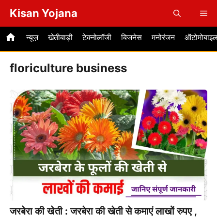
Skip
Kisan Yojana
Me
to
content
न्यूज़
खेतीबाड़ी
टेक्नोलॉजी
बिजनेस
मनोरंजन
ऑटोमोबाइ
floriculture business
जरबेरा की खेती : जरबेरा की खेती से कमाएं लाखों रुपए ,