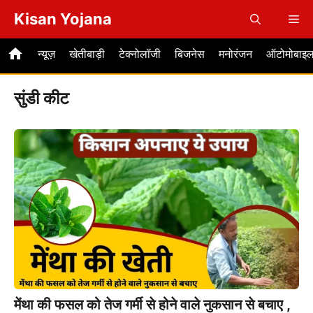
Skip
Kisan Yojana
Me
to
content
न्यूज़
खेतीबाड़ी
टेक्नोलॉजी
बिजनेस
मनोरंजन
ऑटोमोबाइ
सुंडी कीट
मेंथा की फसल को तेज गर्मी से होने वाले नुकसान से बचाए ,