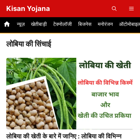
Skip
Kisan Yojana
Me
to
content
न्यूज़
खेतीबाड़ी
टेक्नोलॉजी
बिजनेस
मनोरंजन
ऑटोमोबाइ
लोबिया की सिंचाई
लोबिया की खेती के बारे में जानिए : लोबिया की विभिन्न