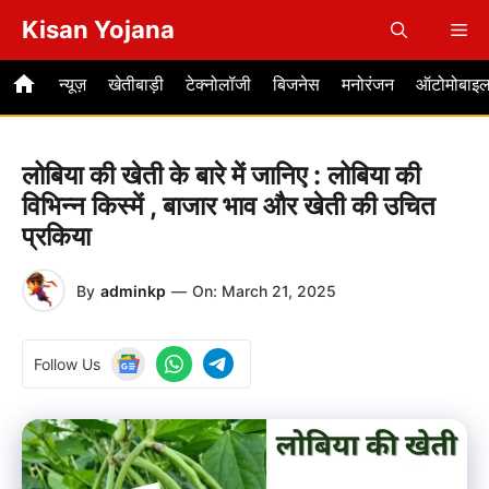
Skip
Kisan Yojana
Me
to
content
न्यूज़
खेतीबाड़ी
टेक्नोलॉजी
बिजनेस
मनोरंजन
ऑटोमोबाइ
लोबिया की खेती के बारे में जानिए : लोबिया की
विभिन्न किस्में , बाजार भाव और खेती की उचित
प्रकिया
By
adminkp
—
On:
March 21, 2025
Follow Us