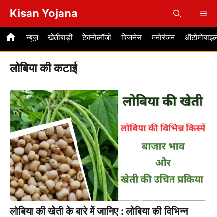
Skip
Kisan Yojana
Me
to
content
न्यूज़
खेतीबाड़ी
टेक्नोलॉजी
बिजनेस
मनोरंजन
ऑटोमोबाइ
लोबिया की कटाई
लोबिया की खेती के बारे में जानिए : लोबिया की विभिन्न