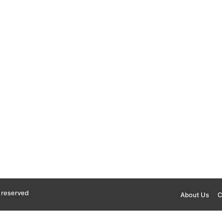
s reserved
About Us
C