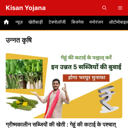
Skip
Kisan Yojana
Me
to
content
न्यूज़
खेतीबाड़ी
टेक्नोलॉजी
बिजनेस
मनोरंजन
ऑटोमोबाइ
उन्नत कृषि
ग्रीष्मकालीन सब्जियों की खेती : गेहूं की कटाई के पश्चात्