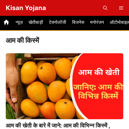
Skip
Kisan Yojana
Me
to
content
न्यूज़
खेतीबाड़ी
टेक्नोलॉजी
बिजनेस
मनोरंजन
ऑटोमोबाइ
आम की किस्में
आम की खेती के बारे में जाने: आम की विभिन्न किस्में ,