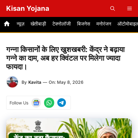
Skip
Kisan Yojana
Me
to
content
न्यूज़
खेतीबाड़ी
टेक्नोलॉजी
बिजनेस
मनोरंजन
ऑटोमोबाइ
गन्ना किसानों के लिए खुशखबरी: केंद्र ने बढ़ाया
गन्ने का दाम, अब हर क्विंटल पर मिलेगा ज्यादा
फायदा।
By
Kavita
—
On:
May 8, 2026
Follow Us