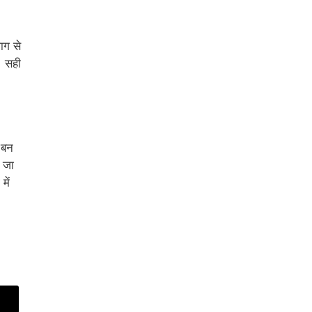
भाग से
। सही
 बन
 जा
में