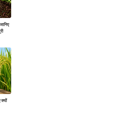
 जानिए
री
क्यों