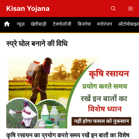
Skip
Kisan Yojana
Me
to
content
न्यूज़
खेतीबाड़ी
टेक्नोलॉजी
बिजनेस
मनोरंजन
ऑटोमोबाइ
स्प्रे घोल बनाने की विधि
कृषि रसायन का प्रयोग करते समय रखें इन बातों का विशेष