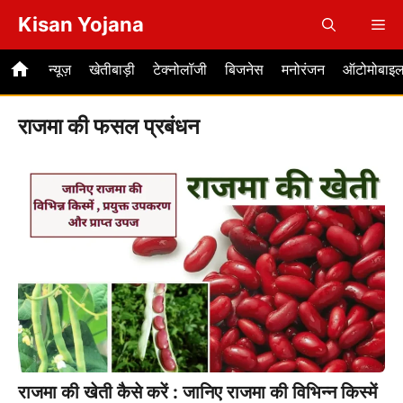
Skip
Kisan Yojana
Me
to
content
न्यूज़
खेतीबाड़ी
टेक्नोलॉजी
बिजनेस
मनोरंजन
ऑटोमोबाइ
राजमा की फसल प्रबंधन
राजमा की खेती कैसे करें : जानिए राजमा की विभिन्न किस्में