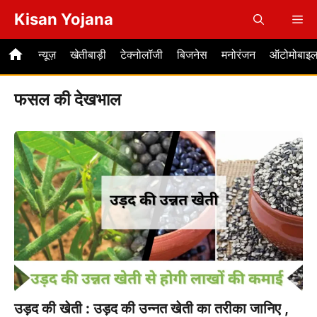
Skip
Kisan Yojana
Me
to
content
न्यूज़
खेतीबाड़ी
टेक्नोलॉजी
बिजनेस
मनोरंजन
ऑटोमोबाइ
फसल की देखभाल
उड़द की खेती : उड़द की उन्नत खेती का तरीका जानिए ,