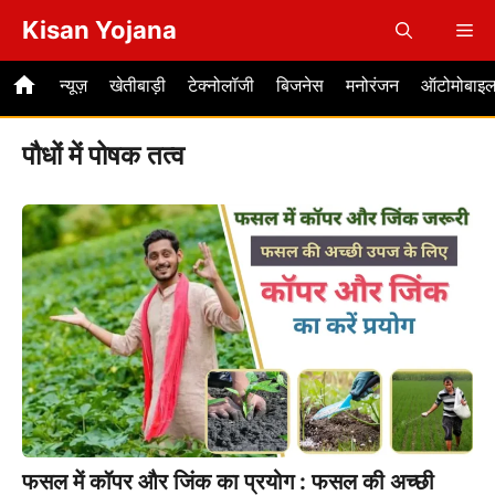
Skip
Kisan Yojana
Me
to
content
न्यूज़
खेतीबाड़ी
टेक्नोलॉजी
बिजनेस
मनोरंजन
ऑटोमोबाइ
पौधों में पोषक तत्व
फसल में कॉपर और जिंक का प्रयोग : फसल की अच्छी