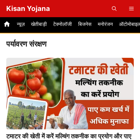
Skip
Kisan Yojana
Me
to
content
न्यूज़
खेतीबाड़ी
टेक्नोलॉजी
बिजनेस
मनोरंजन
ऑटोमोबाइ
पर्यावरण संरक्षण
टमाटर की खेती में करें मल्चिंग तकनीक का प्रयोग और पाए