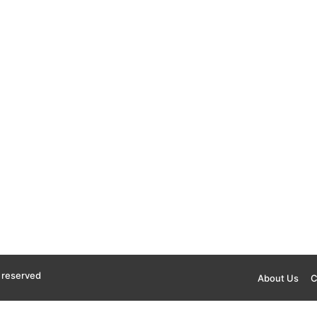
s reserved
About Us
C