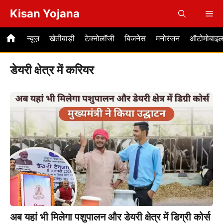
Skip
Kisan Yojana
Me
to
content
न्यूज़
खेतीबाड़ी
टेक्नोलॉजी
बिजनेस
मनोरंजन
ऑटोमोबाइ
डेयरी क्षेत्र में करियर
अब यहां भी मिलेगा पशुपालन और डेयरी क्षेत्र में डिग्री कोर्स