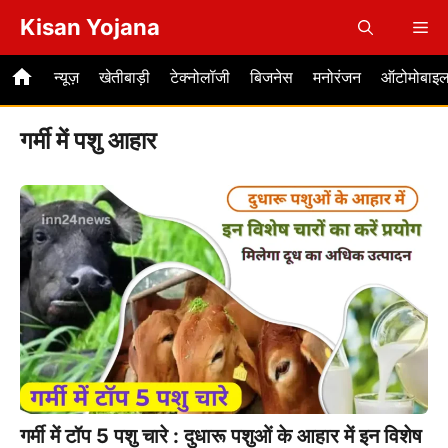
Skip
Kisan Yojana
Me
to
content
न्यूज़
खेतीबाड़ी
टेक्नोलॉजी
बिजनेस
मनोरंजन
ऑटोमोबाइ
गर्मी में पशु आहार
गर्मी में टॉप 5 पशु चारे : दुधारू पशुओं के आहार में इन विशेष