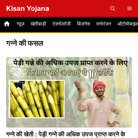
Skip
Kisan Yojana
Me
to
content
न्यूज़
खेतीबाड़ी
टेक्नोलॉजी
बिजनेस
मनोरंजन
ऑटोमोबाइ
गन्ने की फसल
गन्ने की खेती : पेड़ी गन्ने की अधिक उपज प्राप्त करने के