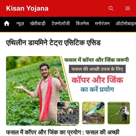
Skip
Kisan Yojana
Me
to
content
न्यूज़
खेतीबाड़ी
टेक्नोलॉजी
बिजनेस
मनोरंजन
ऑटोमोबाइ
एथिलीन डायमिने टेट्रा एसिटिक एसिड
फसल में कॉपर और जिंक का प्रयोग : फसल की अच्छी